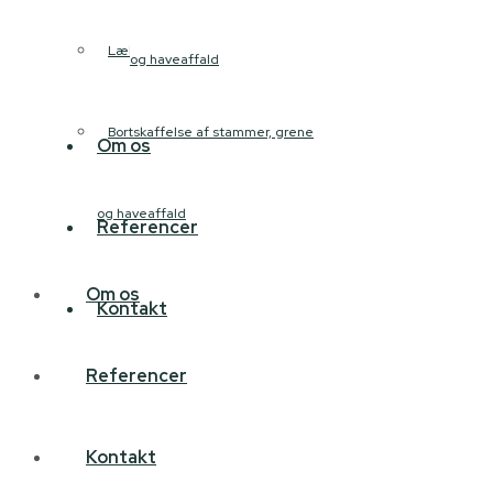
Læbælteklipning
og haveaffald
Bortskaffelse af stammer, grene
Om os
og haveaffald
Referencer
Om os
Kontakt
Referencer
Kontakt