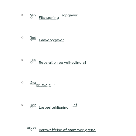
Mindre nedrivningsopgaver
Flishugning
Rodfræsning
Graveopgaver
Flishugning
Reparation og vejhøvling af
Graveopgaver
grusveje
Reparation og vejhøvling af
Læbælteklipning
grusveje
Bortskaffelse af stammer, grene