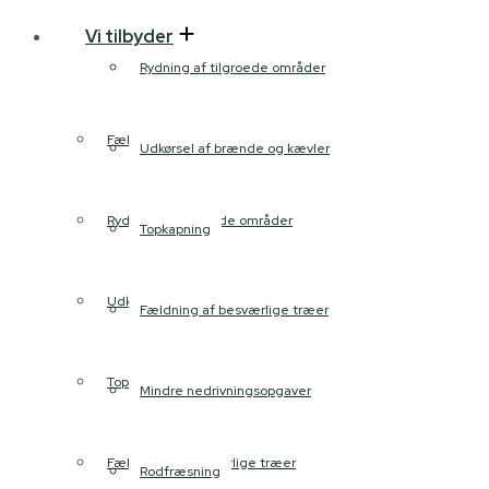
Vi tilbyder
Rydning af tilgroede områder
Fældning og beskæring
Udkørsel af brænde og kævler
Rydning af tilgroede områder
Topkapning
Udkørsel af brænde og kævler
Fældning af besværlige træer
Topkapning
Mindre nedrivningsopgaver
Fældning af besværlige træer
Rodfræsning