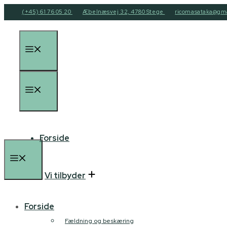
Hop
(+45) 61 76 05 20
Æbelnæsvej 32, 4780 Stege
ricomasataka@gm
til
indhold
Menu
Menu
Forside
Menu
Vi tilbyder
Forside
Fældning og beskæring