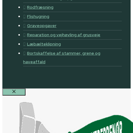
Rodfræsning
Flishugning
Graveopgaver
Reparation og vejhøvling af grusveje
Læbælteklipning
Bortskaffelse af stammer, grene og
haveaffald
Luk