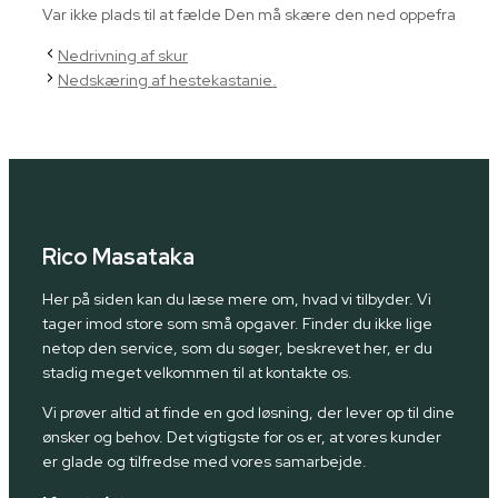
Var ikke plads til at fælde Den må skære den ned oppefra
Nedrivning af skur
Nedskæring af hestekastanie.
Rico Masataka
Her på siden kan du læse mere om, hvad vi tilbyder. Vi
tager imod store som små opgaver. Finder du ikke lige
netop den service, som du søger, beskrevet her, er du
stadig meget velkommen til at kontakte os.
Vi prøver altid at finde en god løsning, der lever op til dine
ønsker og behov. Det vigtigste for os er, at vores kunder
er glade og tilfredse med vores samarbejde.