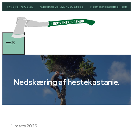
Hop
(+45) 61 76 05 20
Æbelnæsvej 32, 4780 Stege
ricomasataka@gmail.com
til
indhold
Menu
Nedskæring af hestekastanie.
1. marts 2026