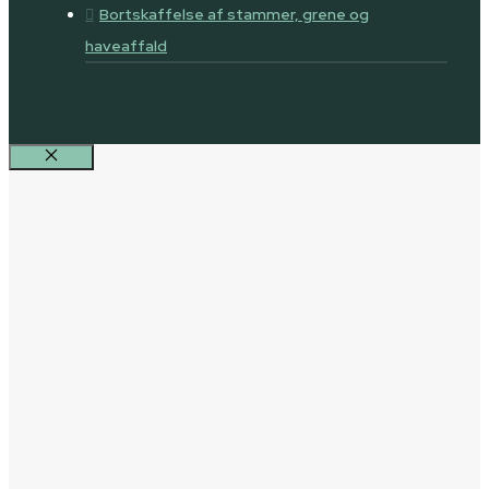
Bortskaffelse af stammer, grene og
haveaffald
Luk