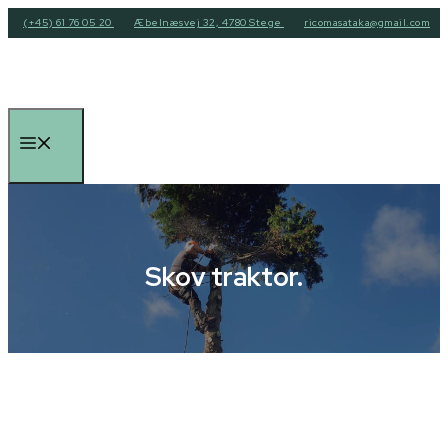
Hop
(+45) 61 76 05 20
Æbelnæsvej 32, 4780 Stege
ricomasataka@gmail.com
til
indhold
Menu
Skov traktor.